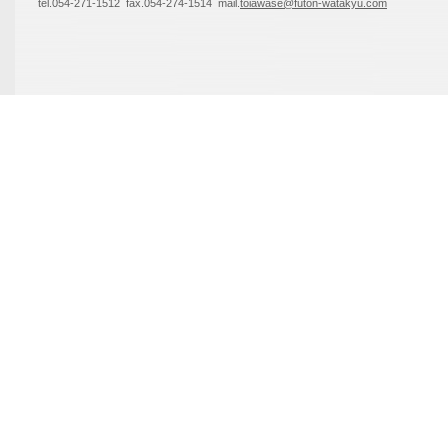
tel.054-271-1512 fax.054-274-1514 mail.
toiawase@futon-watakyu.com