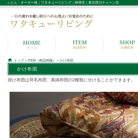
ふとん・オーダー枕｜ワタキューリビング｜静岡市｜東京西川チェーン店
トップ
>
ITEM（商品情報）
> かけ布団
かけ布団
掛け布団は羽毛布団、真綿布団の2種類に分けることができます。