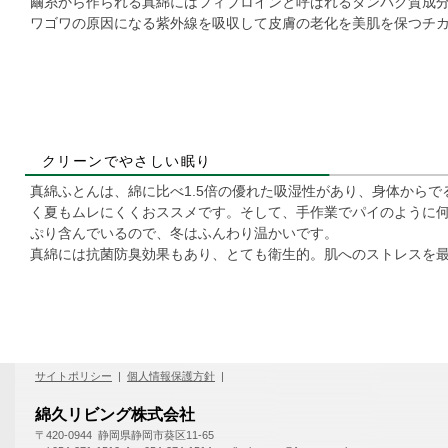
繭糸から作られる真綿にはフィブロインと呼ばれるタンパク質成
ワゴワの原因になる紫外線を吸収して皮膚の老化を美肌を保つチ
クリーンでやさしい眠り
真綿ふとんは、綿に比べ1.5倍の優れた吸湿性があり、身体から
く夏もムレにくくおススメです。そして、手作業でパイのように
ぷり含んでいるので、冬はふんわり温かいです。
真綿には抗菌防臭効果もあり、とても衛生的。肌へのストレスを
サイトポリシー
|
個人情報保護方針
|
綿久リビング株式会社
〒420-0944 静岡県静岡市葵区11-65