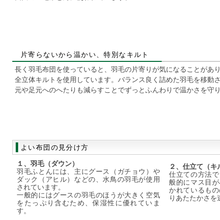
片寄らないから温かい、特別なキルト
長く羽毛布団を使っていると、羽毛の片寄りが気になることがあ
全立体キルトを使用しています。バランス良く詰めた羽毛を移動
元や足元へのへたりも減らすことでずっとふんわりで温かさを守
よい布団の見分け方
１、羽毛（ダウン）
２、仕立て（キ
羽毛ふとんには、主にグース（ガチョウ）や
仕立ての方法で
ダック（アヒル）などの、水鳥の羽毛が使用
般的にマス目が
されています。
かれているもの
一般的にはグースの羽毛のほうが大きく空気
りあたたかさを
をたっぷり含むため、保湿性に優れていま
す。